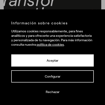
Información sobre cookies
Utilizamos cookies responsablemente, para fines
analíticos y para ofrecerte una experiencia satisfactoria
y personalizada de tu navegación. Para más información
consulta nuestra
política de cookies
.
Branding
Comunidades
Cultura
Diseño
Transformation pie
¿Cuáles son tus retos?
Aceptar
Transformation Pie #18 – El
Llámanos y juntos los haremos realidad
proyeccionista invisible
Configurar
2 minutos
Rechazar