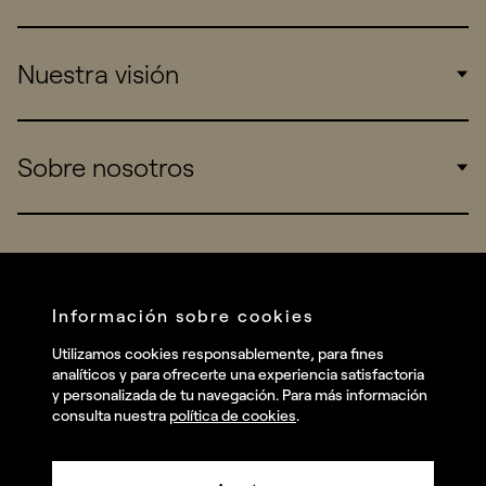
Corporate
Nuestra visión
Consumers
Sports
Insights
Sobre nosotros
Startups
Work
Real Brands
Company
All projects
Services
Social
Información sobre cookies
Talent
Linkedin
Utilizamos cookies responsablemente, para fines
Contact
analíticos y para ofrecerte una experiencia satisfactoria
Instagram
y personalizada de tu navegación. Para más información
consulta nuestra
política de cookies
.
Facebook
Youtube