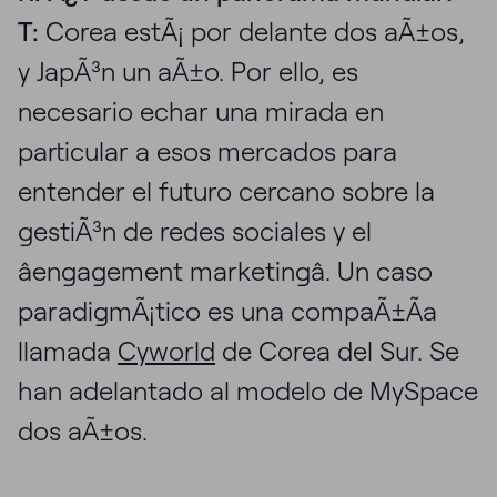
T:
Corea estÃ¡ por delante dos aÃ±os,
y JapÃ³n un aÃ±o. Por ello, es
necesario echar una mirada en
particular a esos mercados para
entender el futuro cercano sobre la
gestiÃ³n de redes sociales y el
âengagement marketingâ. Un caso
paradigmÃ¡tico es una compaÃ±Ã­a
llamada
Cyworld
de Corea del Sur. Se
han adelantado al modelo de MySpace
dos aÃ±os.