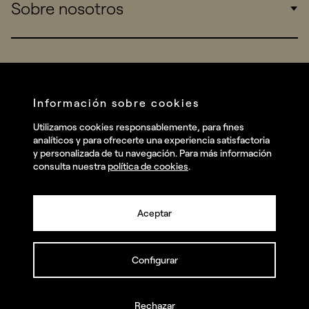
Sobre nosotros
Startups
Work
Real Brands
Company
All projects
Services
Social
Información sobre cookies
Talent
Linkedin
Utilizamos cookies responsablemente, para fines
Contact
analíticos y para ofrecerte una experiencia satisfactoria
Instagram
y personalizada de tu navegación. Para más información
consulta nuestra
política de cookies
.
Facebook
Youtube
Aceptar
Configurar
© summa.es Todos los derechos reservados.
Política de privacidad y aviso legal
Política de cookies
Rechazar