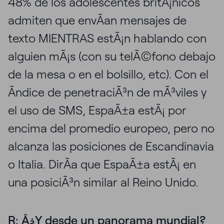
48% de los adolescentes britÃ¡nicos
admiten que envÃ­an mensajes de
texto MIENTRAS estÃ¡n hablando con
alguien mÃ¡s (con su telÃ©fono debajo
de la mesa o en el bolsillo, etc). Con el
Ã­ndice de penetraciÃ³n de mÃ³viles y
el uso de SMS, EspaÃ±a estÃ¡ por
encima del promedio europeo, pero no
alcanza las posiciones de Escandinavia
o Italia. DirÃ­a que EspaÃ±a estÃ¡ en
una posiciÃ³n similar al Reino Unido.
R: Â¿Y desde un panorama mundial?