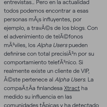
entrevistas… Pero en la actualidad
todos podemos encontrar a esas
personas mÃ¡s influyentes, por
ejemplo, a travÃ©s de los blogs. Con
el advenimiento de telÃ©fonos
mÃ³viles, los
Alpha Users
pueden
definirse con total precisiÃ³n por su
comportamiento telefÃ³nico. Si
realmente existe un cliente de VIP,
Ã©ste pertenece al
Alpha Users
. La
compaÃ±Ã­a finlandesa
Xtract
ha
medido su influencia en las
comunidades tÃ­picas y ha detectado