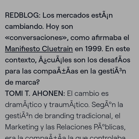
REDBLOG: Los mercados estÃ¡n
cambiando. Hoy son
«conversaciones», como afirmaba el
Manifiesto Cluetrain
en 1999. En este
contexto, Â¿cuÃ¡les son los desafÃ­os
para las compaÃ±Ã­as en la gestiÃ³n
de marca?
TOMI T. AHONEN:
El cambio es
dramÃ¡tico y traumÃ¡tico. SegÃºn la
gestiÃ³n de branding tradicional, el
Marketing y las Relaciones PÃºblicas,
era la compaÃ±Ã­a la que controlaba