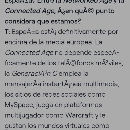
EspaÃ±a? Entre la
Networked Age
y la
Connected Age
, Â¿en quÃ© punto
considera que estamos?
T:
EspaÃ±a estÃ¡ definitivamente por
encima de la media europea. La
Connected Age
no depende especÃ­
ficamente de los telÃ©fonos mÃ³viles,
la
GeneraciÃ³n C
emplea la
mensajerÃ­a instantÃ¡nea multimedia,
los sitios de redes sociales como
MySpace, juega en plataformas
multijugador como Warcraft y le
gustan los mundos virtuales como