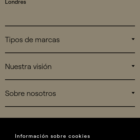
Londres
Tipos de marcas
Corporate
Nuestra visión
Consumers
Sports
Insights
Sobre nosotros
Startups
Work
Real Brands
Company
All projects
Services
Social
Información sobre cookies
Talent