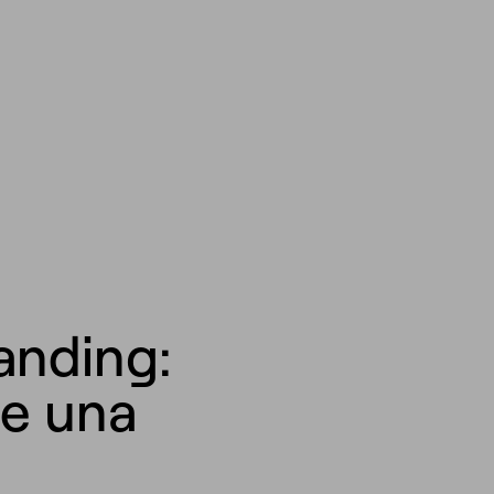
randing:
de una