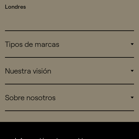
Londres
Tipos de marcas
Corporate
Nuestra visión
Consumers
Sports
Insights
Sobre nosotros
Startups
Work
Real Brands
Company
All projects
Services
Social