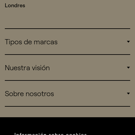
Londres
Tipos de marcas
Corporate
Nuestra visión
Consumers
Sports
Insights
Sobre nosotros
Startups
Work
Real Brands
Company
All projects
Services
Social
Información sobre cookies