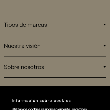
Tipos de marcas
Corporate
Nuestra visión
Consumers
Sports
Insights
Sobre nosotros
Startups
Work
Real Brands
Company
All projects
Services
Social
Información sobre cookies
Talent
Linkedin
Utilizamos cookies responsablemente, para fines