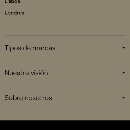
Lisboa
Londres
Tipos de marcas
Corporate
Nuestra visión
Consumers
Sports
Insights
Sobre nosotros
Startups
Work
Real Brands
Company
All projects
Services