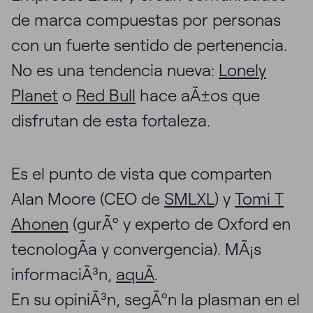
de marca compuestas por personas
con un fuerte sentido de pertenencia.
No es una tendencia nueva:
Lonely
Planet
o
Red Bull
hace aÃ±os que
disfrutan de esta fortaleza.
Es el punto de vista que comparten
Alan Moore (CEO de
SMLXL
) y
Tomi T
Ahonen
(gurÃº y experto de Oxford en
tecnologÃ­a y convergencia). MÃ¡s
informaciÃ³n,
aquÃ­
.
En su opiniÃ³n, segÃºn la plasman en el