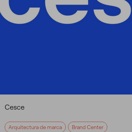
00:00
Play
Unmut
Set
P
Cesce
Play
Arquitectura de marca
Brand Center