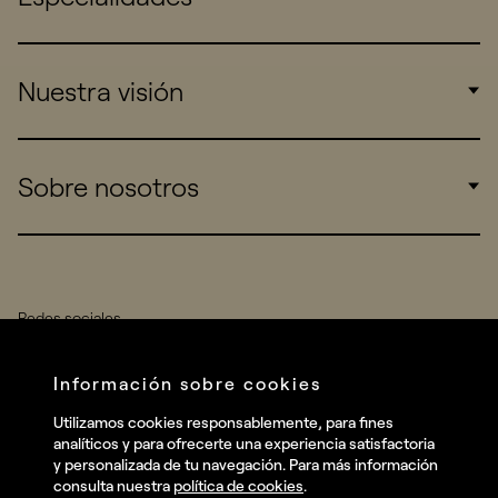
Corporate
Nuestra visión
Consumers
Sports
Insights
Sobre nosotros
Startups
Work
Real Brands
Company
Services
Redes sociales
Talent
Linkedin
Información sobre cookies
Contact
Instagram
Utilizamos cookies responsablemente, para fines
analíticos y para ofrecerte una experiencia satisfactoria
Facebook
y personalizada de tu navegación. Para más información
consulta nuestra
política de cookies
.