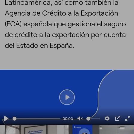
Latinoamérica, así como también la
Agencia de Crédito a la Exportación
(ECA) española que gestiona el seguro
de crédito a la exportación por cuenta
del Estado en España.
Play
00:03
Play
Unmute
Settings
PIP
En
fu