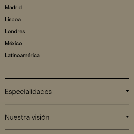
Madrid
Lisboa
Londres
México
Latinoamérica
Especialidades
Corporate
Nuestra visión
Consumers
Sports
Insights