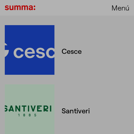
Menú
Unmute
Settings
Cesce
Unmute
Settings
Santiveri