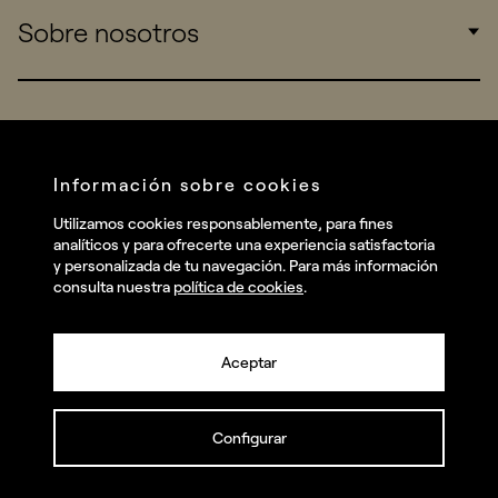
Sobre nosotros
Startups
Work
Real Brands
Company
Services
Redes sociales
Información sobre cookies
Talent
Linkedin
Utilizamos cookies responsablemente, para fines
Contact
analíticos y para ofrecerte una experiencia satisfactoria
Instagram
y personalizada de tu navegación. Para más información
consulta nuestra
política de cookies
.
Facebook
Youtube
Aceptar
Configurar
© summa.es Todos los derechos reservados.
Política de privacidad y aviso legal
Política de cookies