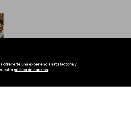
Cuáles son tus reto
manos y juntos los haremos real
a ofrecerte una experiencia satisfactoria y
 nuestra
política de cookies
.