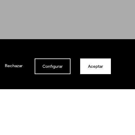
s?
idad
Rechazar
Configurar
Aceptar