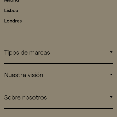
Lisboa
Londres
Tipos de marcas
Corporate
Nuestra visión
Consumers
Sports
Insights
Sobre nosotros
Startups
Work
Real Brands
Company