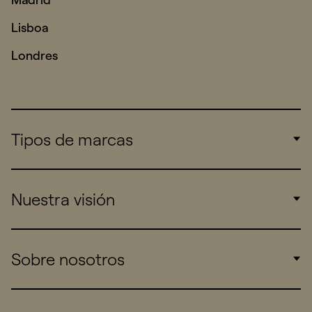
Lisboa
Londres
Tipos de marcas
Corporate
Nuestra visión
Consumers
Sports
Insights
Sobre nosotros
Startups
Work
Real Brands
Company