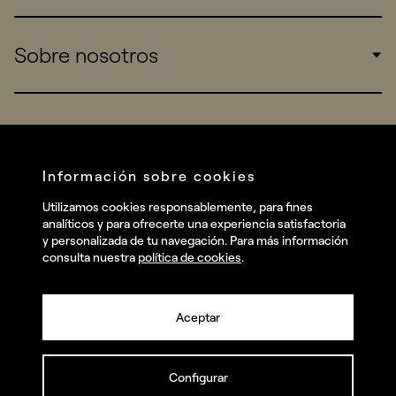
Sports
Insights
Sobre nosotros
Startups
Work
Real Brands
Company
All projects
Services
Social
Información sobre cookies
Talent
Linkedin
Utilizamos cookies responsablemente, para fines
Contact
analíticos y para ofrecerte una experiencia satisfactoria
Instagram
y personalizada de tu navegación. Para más información
consulta nuestra
política de cookies
.
Facebook
Youtube
Aceptar
Configurar
© summa.es Todos los derechos reservados.