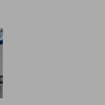
Cuáles son tus reto
manos y juntos los haremos real
a ofrecerte una experiencia satisfactoria y
 nuestra
política de cookies
.