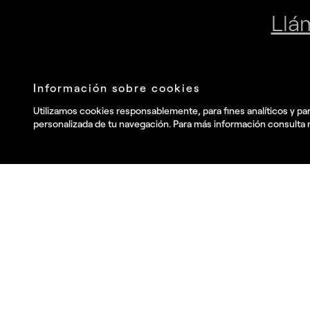
Únete a nuestra newsletter
Envia
He leído y acepto la
Política de privacidad
.
y deseo recibir
información comercial, noticias, eventos y servicios de Summa.*