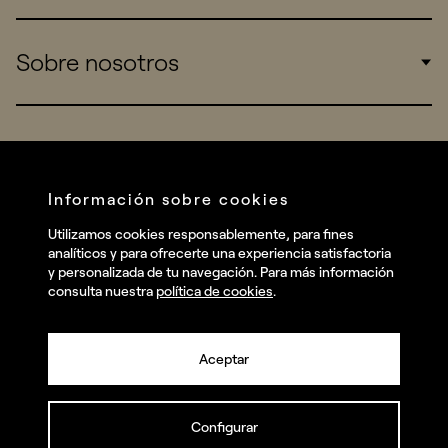
Sports
Insights
Sobre nosotros
Startups
Work
Real Brands
Company
All projects
Services
Social
Información sobre cookies
Talent
Linkedin
Utilizamos cookies responsablemente, para fines
Contact
analíticos y para ofrecerte una experiencia satisfactoria
Instagram
y personalizada de tu navegación. Para más información
consulta nuestra
política de cookies
.
Facebook
Youtube
Aceptar
Configurar
© summa.es Todos los derechos reservados.