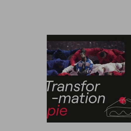
¿
Llá
Información sobre cookies
Utilizamos cookies responsablemente, para fines analíticos y par
personalizada de tu navegación. Para más información consulta