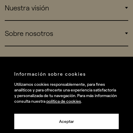
Nuestra visión
Consumers
Sports
Insights
Sobre nosotros
Startups
Work
Real Brands
Company
All projects
Services
Social
Información sobre cookies
Talent
Linkedin
Utilizamos cookies responsablemente, para fines
Contact
analíticos y para ofrecerte una experiencia satisfactoria
Instagram
y personalizada de tu navegación. Para más información
consulta nuestra
política de cookies
.
Facebook
Youtube
Aceptar