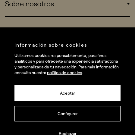
Sobre nosotros
Startups
Work
Real Brands
Company
All projects
Services
Social
Información sobre cookies
Talent
Linkedin
Utilizamos cookies responsablemente, para fines
Contact
analíticos y para ofrecerte una experiencia satisfactoria
Instagram
y personalizada de tu navegación. Para más información
consulta nuestra
política de cookies
.
Facebook
Youtube
Aceptar
Configurar
© summa.es Todos los derechos reservados.
Política de privacidad y aviso legal
Política de cookies
Rechazar