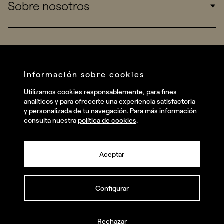
Sobre nosotros
Startups
Work
Real Brands
Company
All projects
Services
Social
Información sobre cookies
Talent
Linkedin
Utilizamos cookies responsablemente, para fines
Contact
analíticos y para ofrecerte una experiencia satisfactoria
Instagram
y personalizada de tu navegación. Para más información
consulta nuestra
política de cookies
.
Facebook
Youtube
Aceptar
Configurar
© summa.es Todos los derechos reservados.
Política de privacidad y aviso legal
Política de cookies
Rechazar