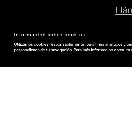
Únete a nuestra newsletter
Envia
He leído y acepto la
Política de privacidad
.
y deseo recibir
información comercial, noticias, eventos y servicios de Summa.*