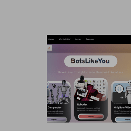
¿
Llá
Información sobre cookies
Utilizamos cookies responsablemente, para fines analíticos y par
personalizada de tu navegación. Para más información consulta