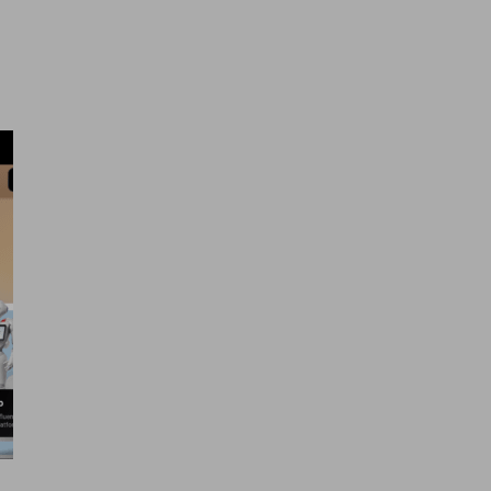
Cuáles son tus reto
manos y juntos los haremos real
a ofrecerte una experiencia satisfactoria y
 nuestra
política de cookies
.