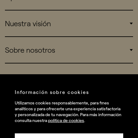
Corporate
Nuestra visión
Consumers
Sports
Insights
Sobre nosotros
Startups
Work
Real Brands
Company
All projects
Services
Social
Información sobre cookies
Talent
Linkedin
Utilizamos cookies responsablemente, para fines
Contact
analíticos y para ofrecerte una experiencia satisfactoria
Instagram
y personalizada de tu navegación. Para más información
consulta nuestra
política de cookies
.
Facebook
Youtube