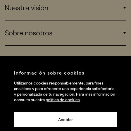
Nuestra visión
Consumers
Sports
Insights
Sobre nosotros
Startups
Work
Real Brands
Company
All projects
Services
Social
Información sobre cookies
Talent
Linkedin
Utilizamos cookies responsablemente, para fines
Contact
analíticos y para ofrecerte una experiencia satisfactoria
Instagram
y personalizada de tu navegación. Para más información
consulta nuestra
política de cookies
.
Facebook
Youtube
Aceptar