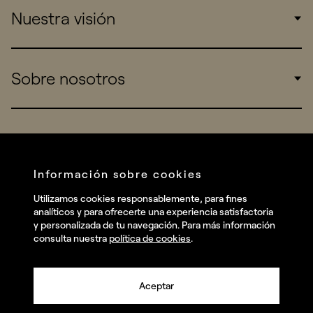
Nuestra visión
Consumers
Sports
Insights
Sobre nosotros
Startups
Work
Real Brands
Company
All projects
Services
Social
Información sobre cookies
Talent
Linkedin
Utilizamos cookies responsablemente, para fines
Contact
analíticos y para ofrecerte una experiencia satisfactoria
Instagram
y personalizada de tu navegación. Para más información
consulta nuestra
política de cookies
.
Facebook
Youtube
Aceptar