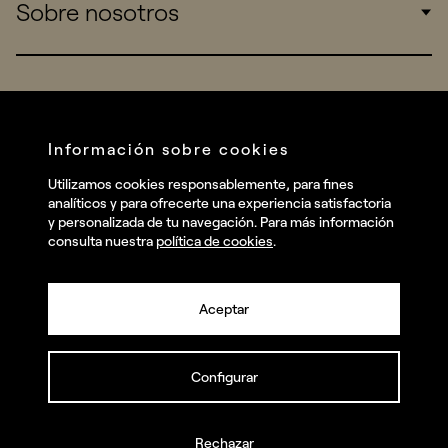
Sobre nosotros
Startups
Work
Real Brands
Company
All projects
Services
Social
Información sobre cookies
Talent
Linkedin
Utilizamos cookies responsablemente, para fines
Contact
analíticos y para ofrecerte una experiencia satisfactoria
Instagram
y personalizada de tu navegación. Para más información
consulta nuestra
política de cookies
.
Facebook
Youtube
Aceptar
Configurar
© summa.es Todos los derechos reservados.
Política de privacidad y aviso legal
Política de cookies
Rechazar