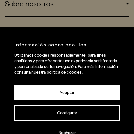
Sobre nosotros
Startups
Work
Real Brands
Company
All projects
Services
Social
Información sobre cookies
Talent
Linkedin
Utilizamos cookies responsablemente, para fines
Contact
analíticos y para ofrecerte una experiencia satisfactoria
Instagram
y personalizada de tu navegación. Para más información
consulta nuestra
política de cookies
.
Facebook
Youtube
Aceptar
Configurar
© summa.es Todos los derechos reservados.
Política de privacidad y aviso legal
Política de cookies
Rechazar