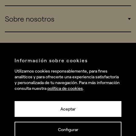
Sports
Insights
Sobre nosotros
Startups
Work
Real Brands
Company
All projects
Services
Social
Información sobre cookies
Talent
Linkedin
Utilizamos cookies responsablemente, para fines
Contact
analíticos y para ofrecerte una experiencia satisfactoria
Instagram
y personalizada de tu navegación. Para más información
consulta nuestra
política de cookies
.
Facebook
Youtube
Aceptar
Configurar
© summa.es Todos los derechos reservados.