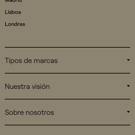
Lisboa
Londres
Tipos de marcas
Corporate
Nuestra visión
Consumers
Sports
Insights
Sobre nosotros
Startups
Work
Real Brands
Company