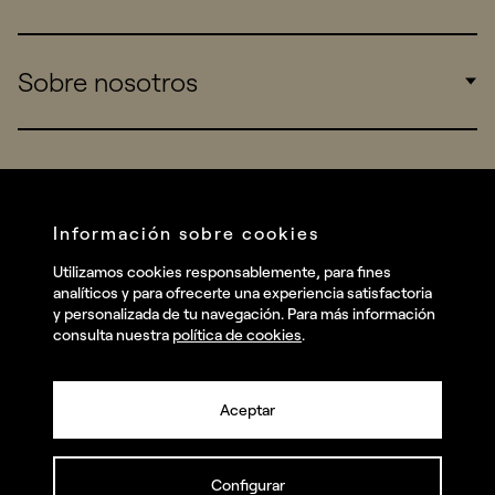
Consumers
Sports
Insights
Sobre nosotros
Startups
Work
Real Brands
Company
All projects
Services
Social
Información sobre cookies
Talent
Linkedin
Utilizamos cookies responsablemente, para fines
Contact
analíticos y para ofrecerte una experiencia satisfactoria
Instagram
y personalizada de tu navegación. Para más información
consulta nuestra
política de cookies
.
Facebook
Youtube
Aceptar
Configurar
© summa.es Todos los derechos reservados.