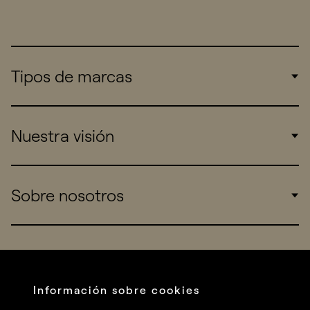
Tipos de marcas
Corporate
Nuestra visión
Consumers
Sports
Insights
Sobre nosotros
Startups
Work
Real Brands
Company
All projects
Services
Social
Información sobre cookies
Talent
Linkedin