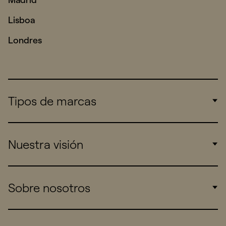
Lisboa
Londres
Tipos de marcas
Corporate
Nuestra visión
Consumers
Sports
Insights
Sobre nosotros
Startups
Work
Real Brands
Company