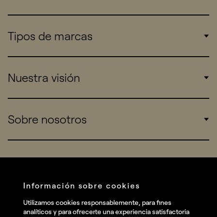
Tipos de marcas
Corporate
Nuestra visión
Consumers
Sports
Insights
Sobre nosotros
Startups
Work
Real Brands
Company
All projects
Services
Social
Información sobre cookies
Talent
Linkedin
Utilizamos cookies responsablemente, para fines
Contact
analíticos y para ofrecerte una experiencia satisfactoria
Instagram