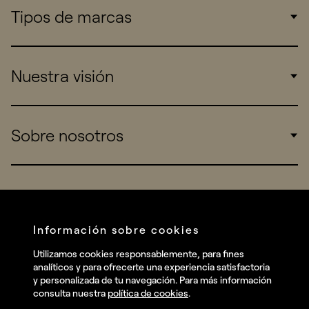
Tipos de marcas
Corporate
Nuestra visión
Consumers
Sports
Insights
Sobre nosotros
Startups
Work
Real Brands
Company
All projects
Services
Social
Información sobre cookies
Talent
Linkedin
Utilizamos cookies responsablemente, para fines
Contact
analíticos y para ofrecerte una experiencia satisfactoria
Instagram
y personalizada de tu navegación. Para más información
consulta nuestra
política de cookies
.
Facebook