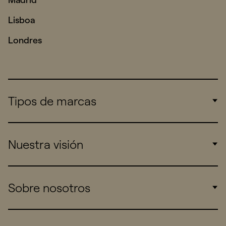
Lisboa
Londres
Tipos de marcas
Corporate
Nuestra visión
Consumers
Sports
Insights
Sobre nosotros
Startups
Work
Real Brands
Company