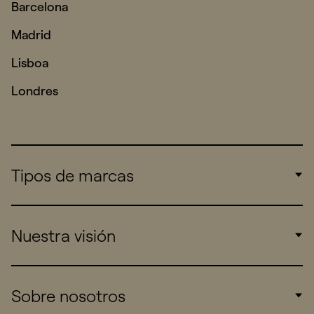
Barcelona
Madrid
Lisboa
Londres
Tipos de marcas
Corporate
Nuestra visión
Consumers
Sports
Insights
Sobre nosotros
Startups
Work