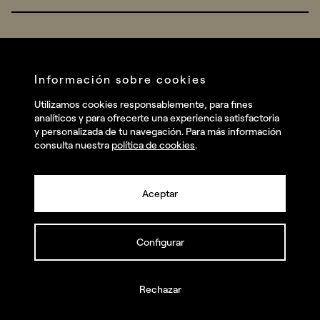
Real Brands
Company
All projects
Services
Social
Información sobre cookies
Talent
Linkedin
Utilizamos cookies responsablemente, para fines
Contact
analíticos y para ofrecerte una experiencia satisfactoria
Instagram
y personalizada de tu navegación. Para más información
consulta nuestra
política de cookies
.
Facebook
Youtube
Aceptar
Configurar
© summa.es Todos los derechos reservados.
Política de privacidad y aviso legal
Política de cookies
Rechazar