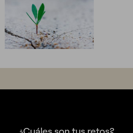
¿Cuáles son tus retos?