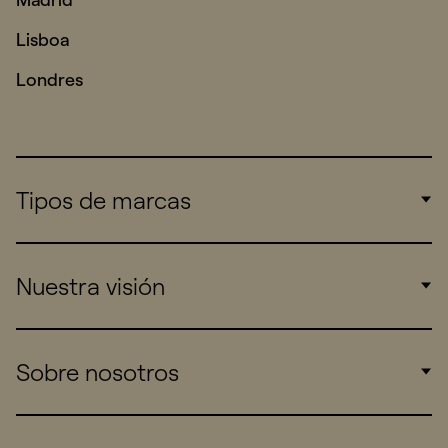
Lisboa
Londres
Tipos de marcas
Corporate
Nuestra visión
Consumers
Sports
Insights
Sobre nosotros
Startups
Work
Real Brands
Company