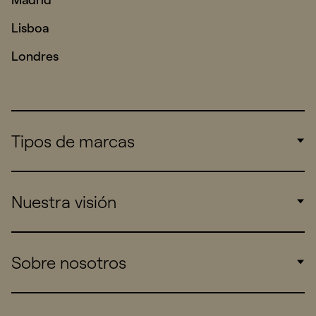
Lisboa
Londres
Tipos de marcas
Corporate
Nuestra visión
Consumers
Sports
Insights
Sobre nosotros
Startups
Work
Real Brands
Company