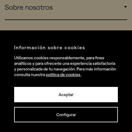
Sobre nosotros
Startups
Work
Real Brands
Company
All projects
Services
Social
Información sobre cookies
Talent
Linkedin
Utilizamos cookies responsablemente, para fines
Contact
analíticos y para ofrecerte una experiencia satisfactoria
Instagram
y personalizada de tu navegación. Para más información
consulta nuestra
política de cookies
.
Facebook
Youtube
Aceptar
Configurar
© summa.es Todos los derechos reservados.
Política de privacidad y aviso legal
Política de cookies