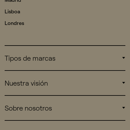
Lisboa
Londres
Tipos de marcas
Corporate
Nuestra visión
Consumers
Sports
Insights
Sobre nosotros
Startups
Work
Real Brands
Company