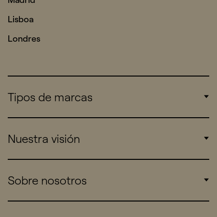
Lisboa
Londres
Tipos de marcas
Corporate
Nuestra visión
Consumers
Sports
Insights
Sobre nosotros
Startups
Work
Real Brands
Company