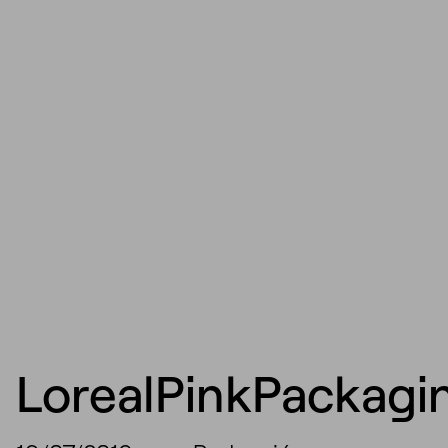
LorealPinkPackagi