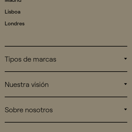
Lisboa
Londres
Tipos de marcas
Corporate
Nuestra visión
Consumers
Sports
Insights
Sobre nosotros
Startups
Work
Real Brands
Company