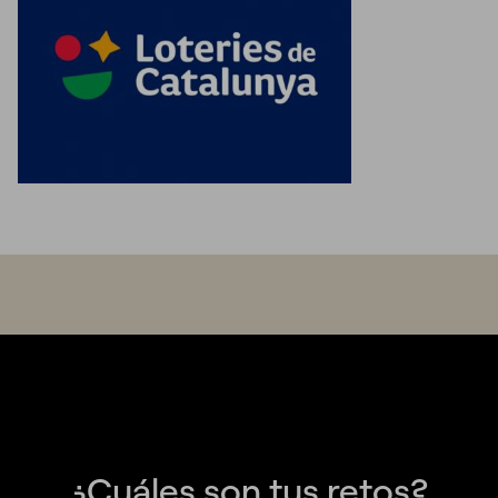
¿Cuáles son tus retos?