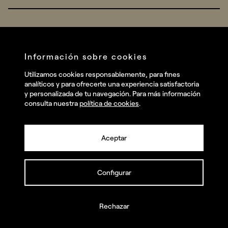
Real Brands
Company
All projects
Services
Social
Información sobre cookies
Talent
Linkedin
Utilizamos cookies responsablemente, para fines
Contact
analíticos y para ofrecerte una experiencia satisfactoria
Instagram
y personalizada de tu navegación. Para más información
consulta nuestra
política de cookies
.
Facebook
Youtube
Aceptar
Configurar
© summa.es Todos los derechos reservados.
Política de privacidad y aviso legal
Política de cookies
Rechazar