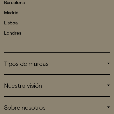
Barcelona
Madrid
Lisboa
Londres
Tipos de marcas
Corporate
Nuestra visión
Consumers
Sports
Insights
Sobre nosotros
Startups
Work