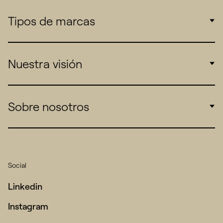
Tipos de marcas
Corporate
Nuestra visión
Consumers
Sports
Insights
Sobre nosotros
Startups
Work
Real Brands
Company
All projects
Services
Social
Talent
Linkedin
Contact
Instagram