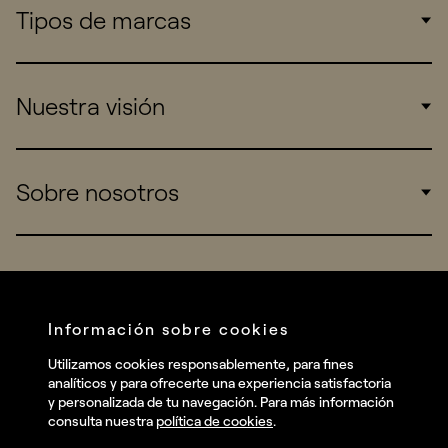
Tipos de marcas
Corporate
Nuestra visión
Consumers
Sports
Insights
Sobre nosotros
Startups
Work
Real Brands
Company
All projects
Services
Social
Información sobre cookies
Talent
Linkedin
Utilizamos cookies responsablemente, para fines
Contact
analíticos y para ofrecerte una experiencia satisfactoria
Instagram
y personalizada de tu navegación. Para más información
consulta nuestra
política de cookies
.
Facebook