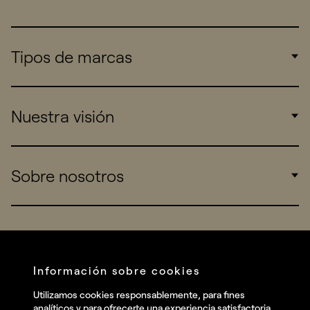
Tipos de marcas
Corporate
Nuestra visión
Consumers
Sports
Insights
Sobre nosotros
Startups
Work
Real Brands
Company
All projects
Services
Social
Información sobre cookies
Talent
Linkedin
Utilizamos cookies responsablemente, para fines
Contact
analíticos y para ofrecerte una experiencia satisfactoria