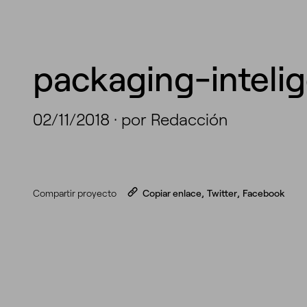
packaging-inteli
02/11/2018
·
por Redacción
Compartir proyecto
Copiar enlace
,
Twitter
,
Facebook