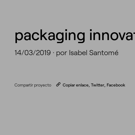
packaging innova
14/03/2019
·
por Isabel Santomé
Compartir proyecto
Copiar enlace
,
Twitter
,
Facebook