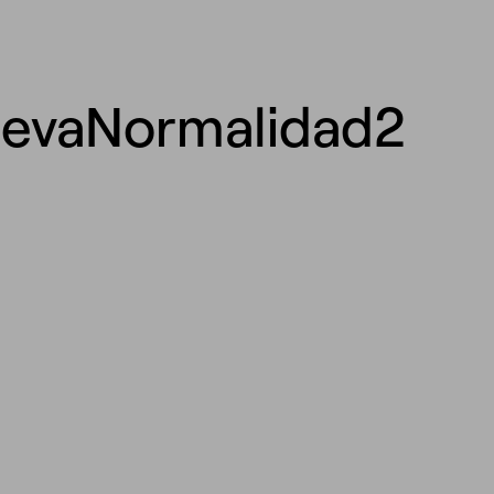
evaNormalidad2