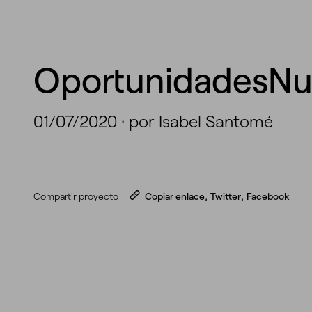
OportunidadesNu
01/07/2020
·
por Isabel Santomé
Compartir proyecto
Copiar enlace
,
Twitter
,
Facebook